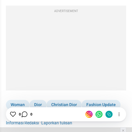
ADVERTISEMENT
Woman
Dior
Christian Dior
Fashion Update
Fashion Show
Fashion
Meksiko
0
0
Informasi Redaksi
·
Laporkan tulisan
Tim Editor