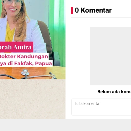
satunya dokter kandungan y
0 Komentar
masyarakat Fakfak. Baginy
perawatan terbaik untuk ma
merupakan panggilan jiwa.
Belum ada kom
Tulis Komentar