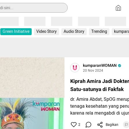
Loading
Loading
Loading
Loading
Loading
Green Initiative
Video Story
Audio Story
Trending
kumpar
kumparanWOMAN
20 Nov 2024
Kiprah Amira Jadi Dokte
Satu-satunya di Fakfak
dr. Amira Abdat, SpOG meru
tenaga kesehatan yang penu
karena rela mengabdi di uju
Indonesia, tepatnya di Fakfa
2
Bagikan
Menurut laporan BASRA, ia m