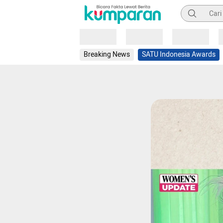
Pencarian
Loading
Loading
Loading
Breaking News
SATU Indonesia Awards