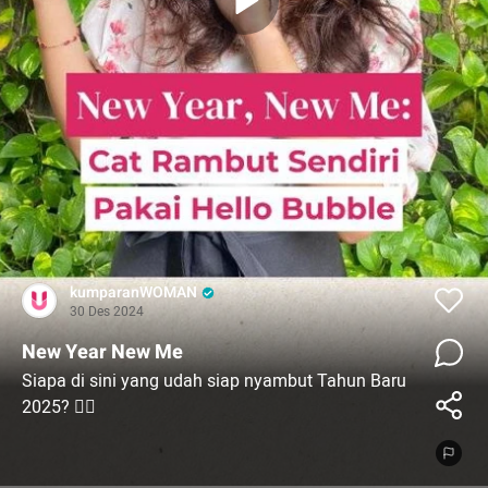
kumparanWOMAN
30 Des 2024
New Year New Me
Siapa di sini yang udah siap nyambut Tahun Baru
2025? 🙋‍♀️
Kayaknya ada yang kurang ya, kalau
menyongsong 2025 tanpa penampilan baru. Buat