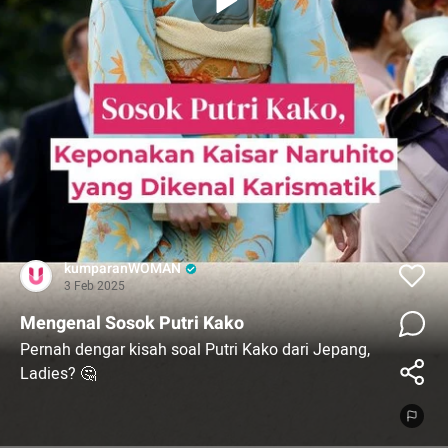
kumparanWOMAN
3 Feb 2025
Mengenal Sosok Putri Kako
Pernah dengar kisah soal Putri Kako dari Jepang,
Ladies? 🤔
Meski namanya terdengar asing, tapi keponakan
Kaisar Naruhito ini ternyata punya peran penting