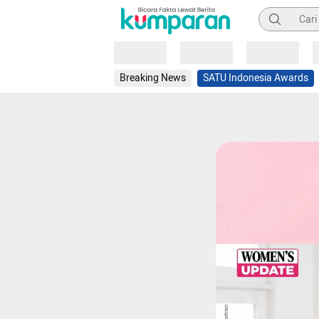
Pencarian
Loading
Loading
Loading
Breaking News
SATU Indonesia Awards