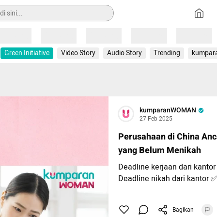
Loading
Loading
Loading
Loading
Loading
Green Initiative
Video Story
Audio Story
Trending
kumpar
kumparanWOMAN
27 Feb 2025
Perusahaan di China An
yang Belum Menikah
Deadline kerjaan dari kantor
Deadline nikah dari kantor 
Perusahaan di China membu
Bagikan
mewajibkan karyawannya un