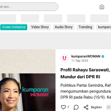
Loading
Loading
Loading
Loading
Loading
Green Initiative
Video Story
Audio Story
Trending
kumpar
kumparanWOMAN
11 Sep 2025
Profil Rahayu Saraswati,
Mundur dari DPR RI
Politikus Partai Gerindra, R
mengumumkan pengunduran 
DPR RI pada Rabu (10/9). 
Presiden Prabowo Subianto 
7
Bagikan
mengundurkan diri akibat u