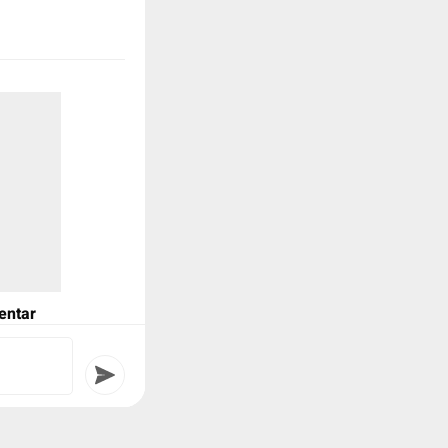
 pada Februari
yang dikenal
svl
entar