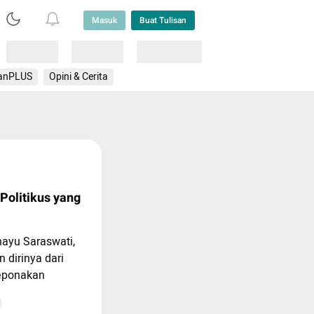
Masuk
Buat Tulisan
Loading
Loading
Lainnya
anPLUS
Opini & Cerita
 Politikus yang
ahayu Saraswati,
dirinya dari
Keponakan
itu
capannya yang