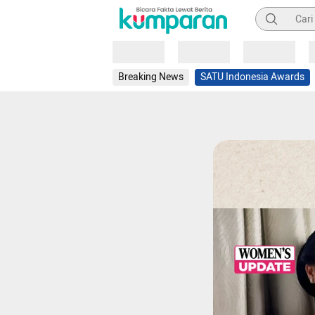
Pencarian
Loading
Loading
Loading
Breaking News
SATU Indonesia Awards