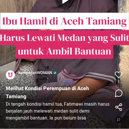
kumparanWOMAN
19 Jan 2026
1
Melihat Kondisi Perempuan di Aceh
Tamiang
Di tengah kondisi hamil tua, Fatimawi masih harus
berjalan jauh melewati medan sulit demi
mengambil bantuan. Ia pun belum bisa
memeriksakan kehamilan dan khawatir akan