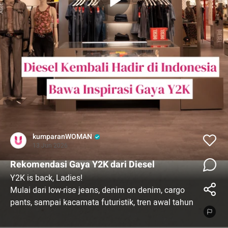
kumparanWOMAN
13 Jun 2026
Rekomendasi Gaya Y2K dari Diesel
Y2K is back, Ladies!
Mulai dari low-rise jeans, denim on denim, cargo
pants, sampai kacamata futuristik, tren awal tahun
2000-an kembali mendominasi media sosial dan
street style.