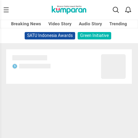
Breaking News
Video Story
Audio Story
Trending
SATU Indonesia Awards
Green Initiative
Sedang memuat...
Sedang memuat...
S