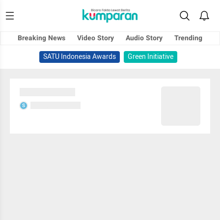
Breaking News
Video Story
Audio Story
Trending
SATU Indonesia Awards
Green Initiative
Sedang memuat...
Sedang memuat...
S