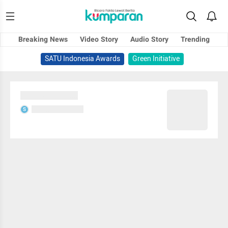
Breaking News
Video Story
Audio Story
Trending
SATU Indonesia Awards
Green Initiative
Sedang memuat...
Sedang memuat...
S