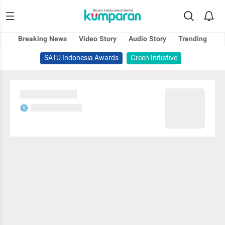
Breaking News
Video Story
Audio Story
Trending
SATU Indonesia Awards
Green Initiative
Sedang memuat...
Sedang memuat...
S