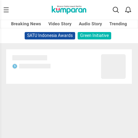
Breaking News
Video Story
Audio Story
Trending
SATU Indonesia Awards
Green Initiative
Sedang memuat...
Sedang memuat...
S