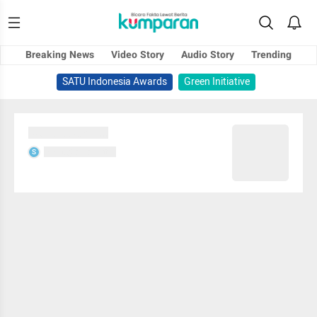
Breaking News
Video Story
Audio Story
Trending
SATU Indonesia Awards
Green Initiative
Sedang memuat...
Sedang memuat...
S