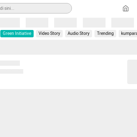
Loading
Loading
Loading
Loading
Loading
Green Initiative
Video Story
Audio Story
Trending
kumpar
 memuat...
ng memuat...