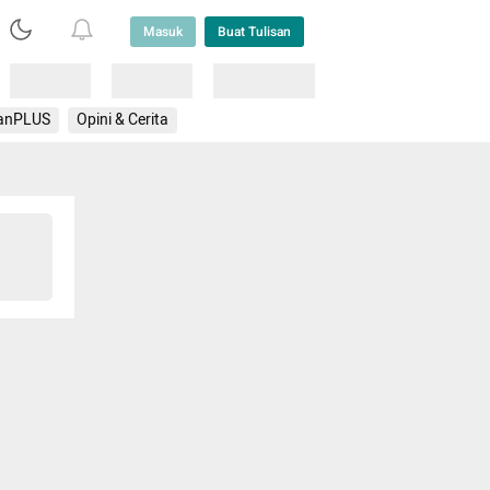
Masuk
Buat Tulisan
Loading
Loading
Lainnya
anPLUS
Opini & Cerita