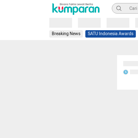
Pencarian
Loading
Loading
Loading
Breaking News
SATU Indonesia Awards
Sedang
Seda
S