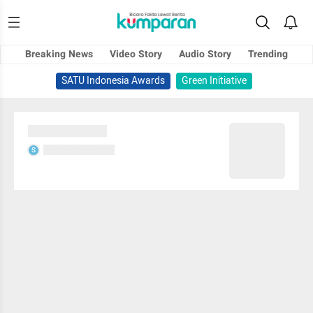
Breaking News
Video Story
Audio Story
Trending
SATU Indonesia Awards
Green Initiative
Sedang memuat...
Sedang memuat...
S