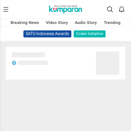
Breaking News
Video Story
Audio Story
Trending
SATU Indonesia Awards
Green Initiative
Sedang memuat...
Sedang memuat...
S