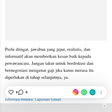
Perlu diingat, jawaban yang jujur, realistis, dan 
informatif akan memberikan kesan baik kepada 
pewawancara. Jangan takut untuk berdiskusi dan 
bernegosiasi mengenai gaji jika kamu merasa itu 
diperlukan di tahap selanjutnya, ya.
Gaji
Interview Kerja
0
0
Informasi Redaksi
·
Laporkan tulisan
Tim Editor
Editor Section