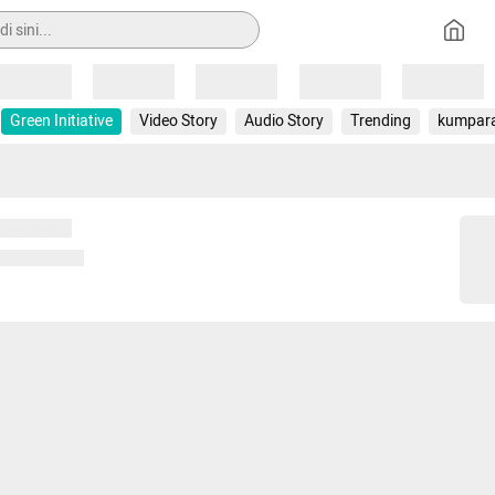
Loading
Loading
Loading
Loading
Loading
Green Initiative
Video Story
Audio Story
Trending
kumpar
 memuat...
ng memuat...