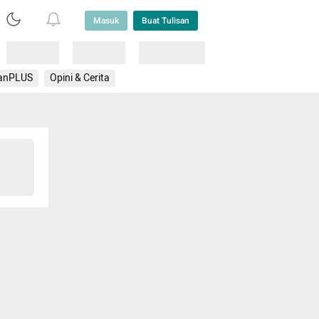
Masuk
Buat Tulisan
Loading
Loading
Lainnya
anPLUS
Opini & Cerita