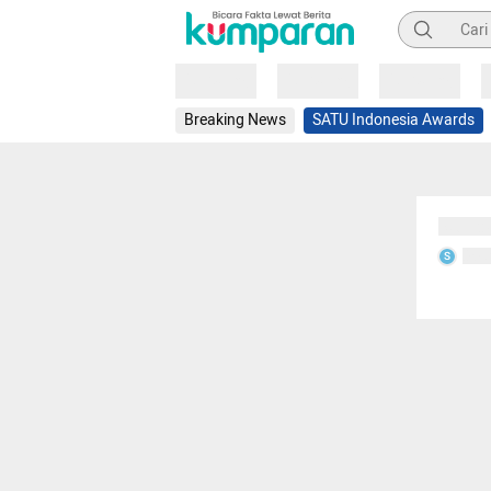
Pencarian
Loading
Loading
Loading
Breaking News
SATU Indonesia Awards
Sedang
Seda
S