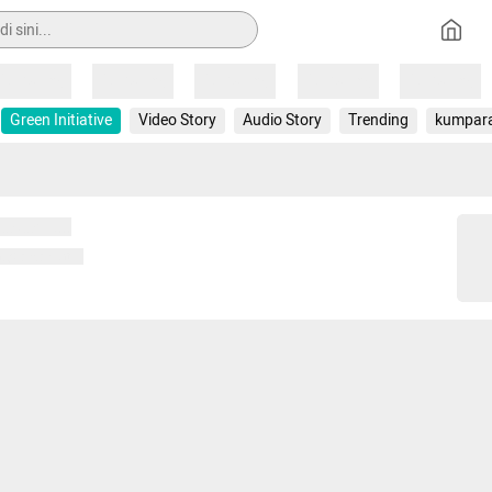
Loading
Loading
Loading
Loading
Loading
Green Initiative
Video Story
Audio Story
Trending
kumpar
 memuat...
ng memuat...