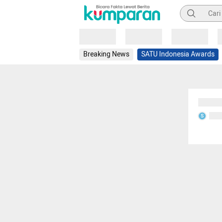
Pencarian
Loading
Loading
Loading
Breaking News
SATU Indonesia Awards
Sedang
Seda
S