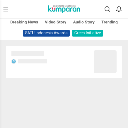
Breaking News
Video Story
Audio Story
Trending
SATU Indonesia Awards
Green Initiative
Sedang memuat...
Sedang memuat...
S