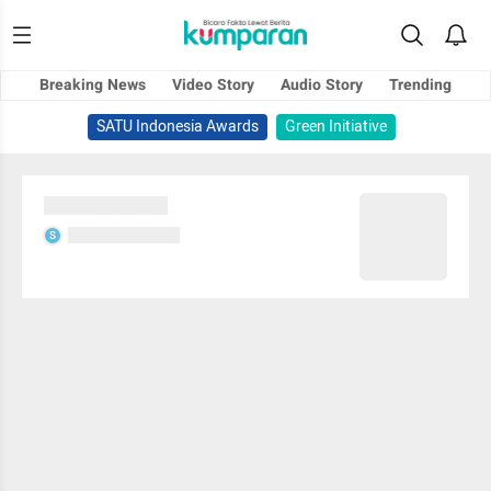
Breaking News
Video Story
Audio Story
Trending
SATU Indonesia Awards
Green Initiative
Sedang memuat...
Sedang memuat...
S