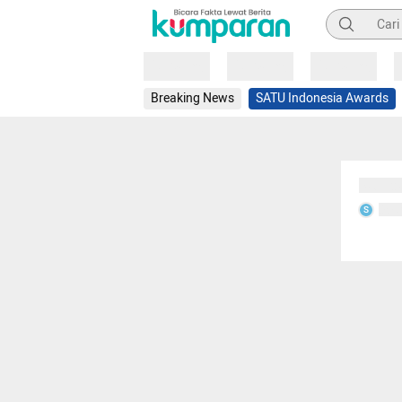
Pencarian
Loading
Loading
Loading
Breaking News
SATU Indonesia Awards
Sedang
Seda
S