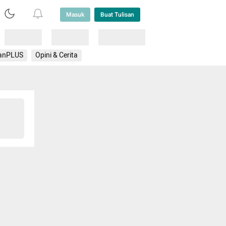
Masuk
Buat Tulisan
Loading
Loading
Lainnya
anPLUS
Opini & Cerita