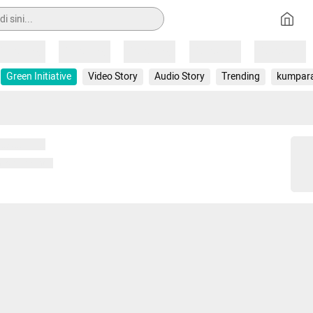
Loading
Loading
Loading
Loading
Loading
Green Initiative
Video Story
Audio Story
Trending
kumpar
 memuat...
ng memuat...