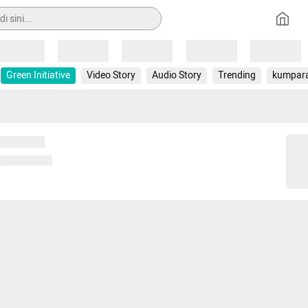
Loading
Loading
Loading
Loading
Loading
Green Initiative
Video Story
Audio Story
Trending
kumpar
 memuat...
ng memuat...