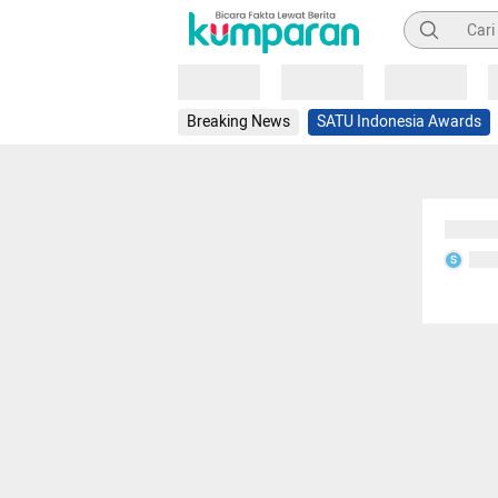
Pencarian
Loading
Loading
Loading
Breaking News
SATU Indonesia Awards
Sedang
Seda
S