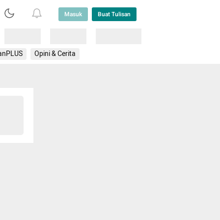
Masuk
Buat Tulisan
Loading
Loading
Lainnya
anPLUS
Opini & Cerita