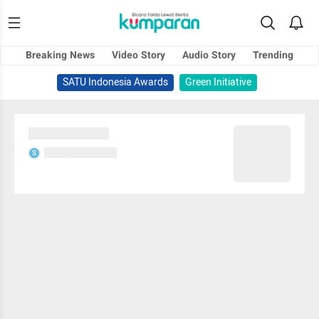
Breaking News
Video Story
Audio Story
Trending
SATU Indonesia Awards
Green Initiative
Sedang memuat...
Sedang memuat...
S