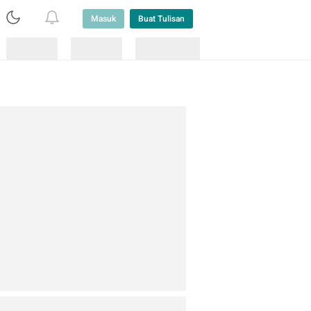
Masuk
Buat Tulisan
Loading
Loading
Lainnya