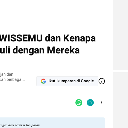
 WISSEMU dan Kenapa
uli dengan Mereka
ajah dan
kan berbagai
Ikuti kumparan di Google
g nusantara yang
ik setiap harinya.
dangan dari redaksi kumparan