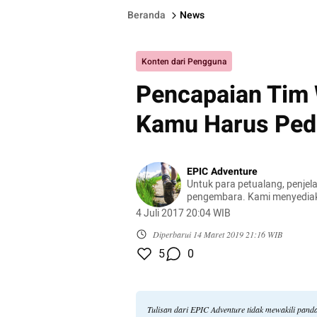
Beranda
News
Konten dari Pengguna
Pencapaian Tim
Kamu Harus Ped
EPIC Adventure
Untuk para petualang, penjel
pengembara. Kami menyedia
informasi bagi para petualan
4 Juli 2017 20:04 WIB
mendambakan petualangan un
Credits by : Mahitala - UNPAR
Diperbarui
14 Maret 2019 21:16 WIB
5
0
Tulisan dari EPIC Adventure tidak mewakili pan