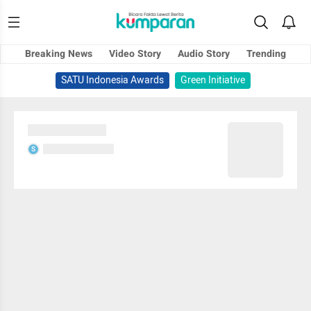
Breaking News
Video Story
Audio Story
Trending
SATU Indonesia Awards
Green Initiative
Sedang memuat...
Sedang memuat...
S