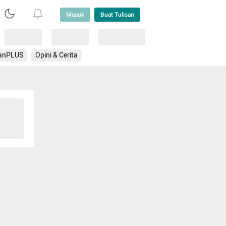
Masuk
Buat Tulisan
Loading
Loading
Lainnya
anPLUS
Opini & Cerita