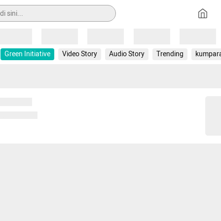
Loading
Loading
Loading
Loading
Loading
Green Initiative
Video Story
Audio Story
Trending
kumpar
 memuat...
ng memuat...