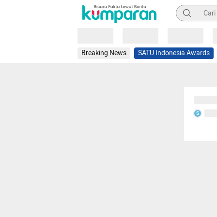
Pencarian
Loading
Loading
Loading
Breaking News
SATU Indonesia Awards
Sedang
Seda
S