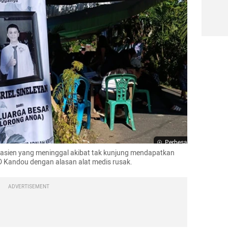
Perbesar
pasien yang meninggal akibat tak kunjung mendapatkan 
 D Kandou dengan alasan alat medis rusak.
ADVERTISEMENT