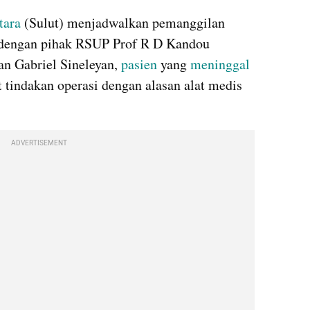
tara
 (Sulut) menjadwalkan pemanggilan 
Rapat Dengar Pendapat (RDP) dengan pihak RSUP Prof R D Kandou 
an Gabriel Sineleyan, 
pasien
 yang 
meninggal 
 tindakan operasi dengan alasan alat medis 
ADVERTISEMENT