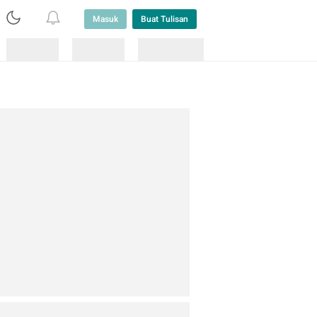
Masuk
Buat Tulisan
Loading
Loading
Lainnya