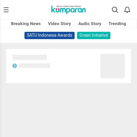
Breaking News
Video Story
Audio Story
Trending
SATU Indonesia Awards
Green Initiative
Sedang memuat...
Sedang memuat...
S