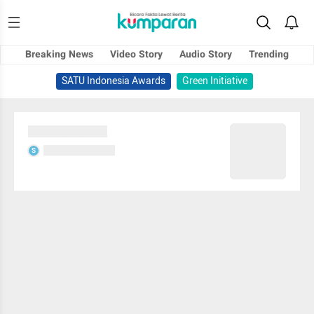
Breaking News
Video Story
Audio Story
Trending
SATU Indonesia Awards
Green Initiative
Sedang memuat...
Sedang memuat...
S