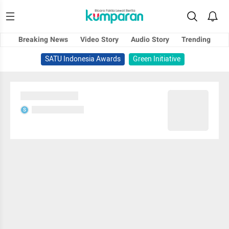
Breaking News
Video Story
Audio Story
Trending
SATU Indonesia Awards
Green Initiative
Sedang memuat...
Sedang memuat...
S