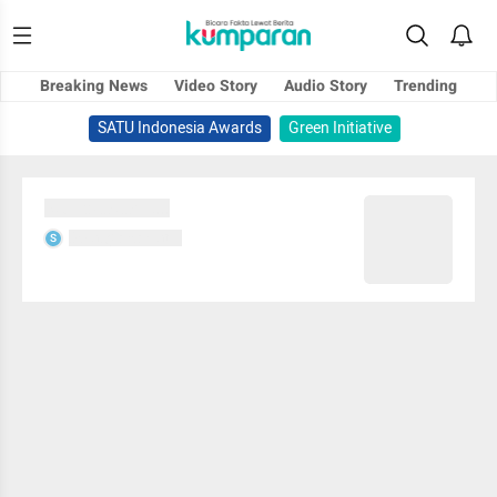
Breaking News
Video Story
Audio Story
Trending
SATU Indonesia Awards
Green Initiative
Sedang memuat...
Sedang memuat...
S