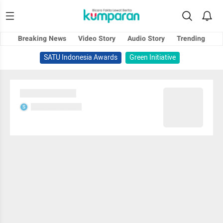
Breaking News
Video Story
Audio Story
Trending
SATU Indonesia Awards
Green Initiative
Sedang memuat...
Sedang memuat...
S