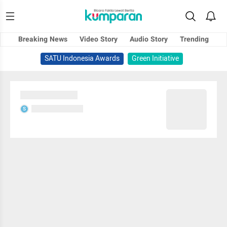
Breaking News
Video Story
Audio Story
Trending
SATU Indonesia Awards
Green Initiative
Sedang memuat...
Sedang memuat...
S