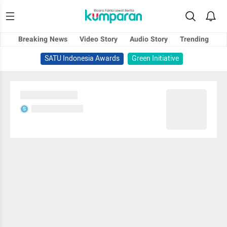
Breaking News
Video Story
Audio Story
Trending
SATU Indonesia Awards
Green Initiative
Sedang memuat...
Sedang memuat...
S