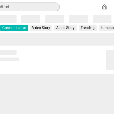
Loading
Loading
Loading
Loading
Loading
Green Initiative
Video Story
Audio Story
Trending
kumpar
 memuat...
ng memuat...