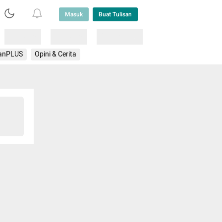
Masuk
Buat Tulisan
Loading
Loading
Lainnya
anPLUS
Opini & Cerita