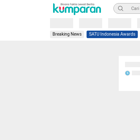
Pencarian
Loading
Loading
Loading
Breaking News
SATU Indonesia Awards
Sedang
Seda
S