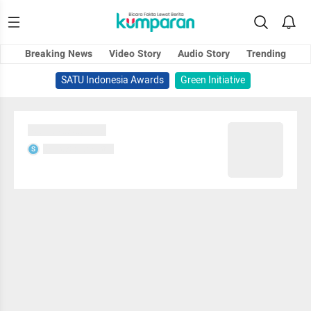
Breaking News
Video Story
Audio Story
Trending
SATU Indonesia Awards
Green Initiative
Sedang memuat...
Sedang memuat...
S