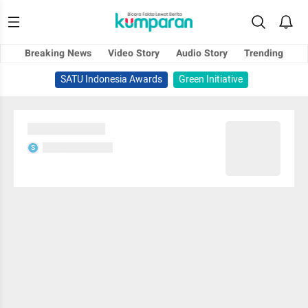
Breaking News
Video Story
Audio Story
Trending
SATU Indonesia Awards
Green Initiative
Sedang memuat...
Sedang memuat...
S