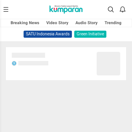
Breaking News
Video Story
Audio Story
Trending
SATU Indonesia Awards
Green Initiative
Sedang memuat...
Sedang memuat...
S