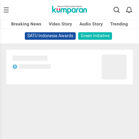
Breaking News
Video Story
Audio Story
Trending
SATU Indonesia Awards
Green Initiative
Sedang memuat...
Sedang memuat...
S