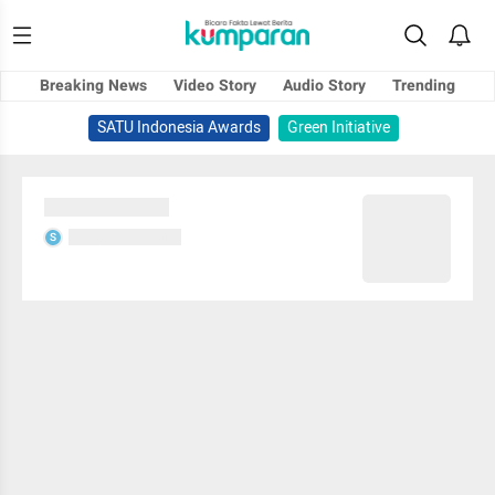
Breaking News
Video Story
Audio Story
Trending
SATU Indonesia Awards
Green Initiative
Sedang memuat...
Sedang memuat...
S