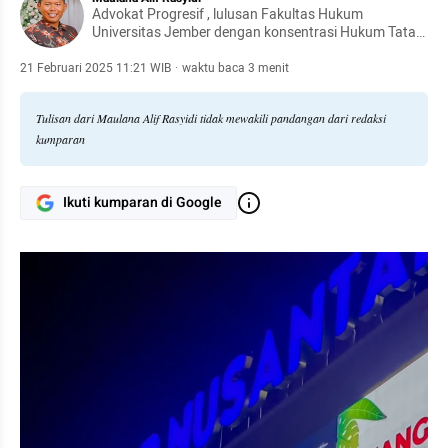
Advokat Progresif , lulusan Fakultas Hukum
Universitas Jember dengan konsentrasi Hukum Tata
Negara, aktif sebagai kader dan mantan Ketua Umum
Organ Ekstra. Konsisten menulis tentang isu keadilan
21 Februari 2025 11:21 WIB
·
waktu baca 3 menit
gender, HAM, dan kebijakan publik.
Tulisan dari Maulana Alif Rasyidi tidak mewakili pandangan dari redaksi
kumparan
Ikuti kumparan di Google