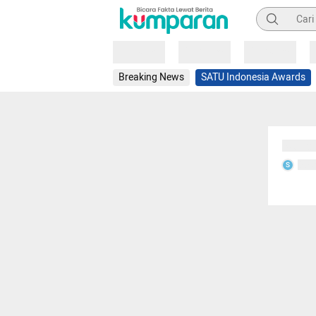
Pencarian
Loading
Loading
Loading
Breaking News
SATU Indonesia Awards
Sedang
Seda
S