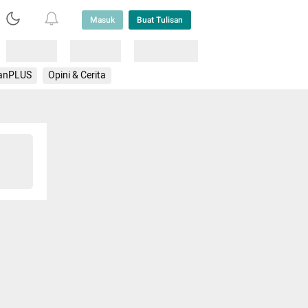
Masuk
Buat Tulisan
Loading
Loading
Lainnya
anPLUS
Opini & Cerita