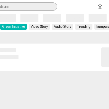
Loading
Loading
Loading
Loading
Loading
Green Initiative
Video Story
Audio Story
Trending
kumpar
 memuat...
ng memuat...