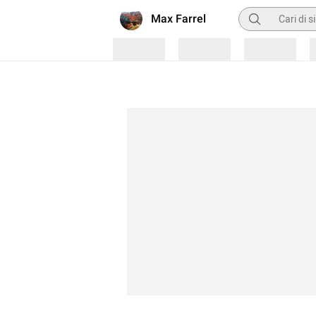
Pencarian
Max Farrel
Loading
Loading
Loading