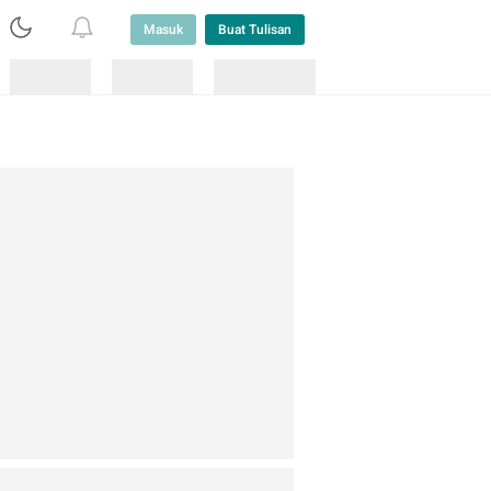
Masuk
Buat Tulisan
Loading
Loading
Lainnya