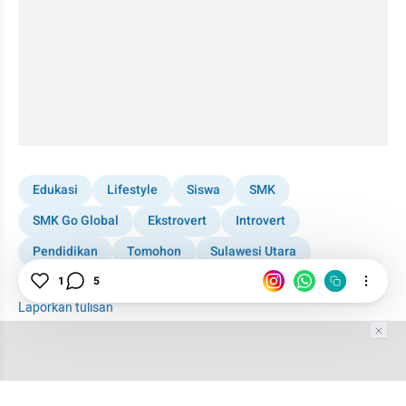
Edukasi
Lifestyle
Siswa
SMK
SMK Go Global
Ekstrovert
Introvert
Pendidikan
Tomohon
Sulawesi Utara
Hubungan
1
5
Laporkan tulisan
Tim Editor
Editor Section