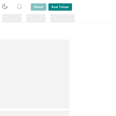
Masuk
Buat Tulisan
Loading
Loading
Lainnya