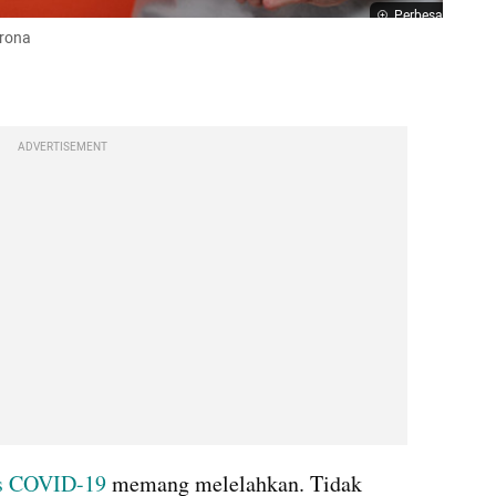
Perbesar
orona
ADVERTISEMENT
s COVID-19
 memang melelahkan. Tidak 