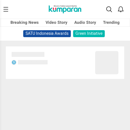
Breaking News
Video Story
Audio Story
Trending
SATU Indonesia Awards
Green Initiative
Sedang memuat...
Sedang memuat...
S