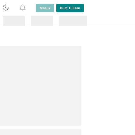
Masuk
Buat Tulisan
Loading
Loading
Lainnya