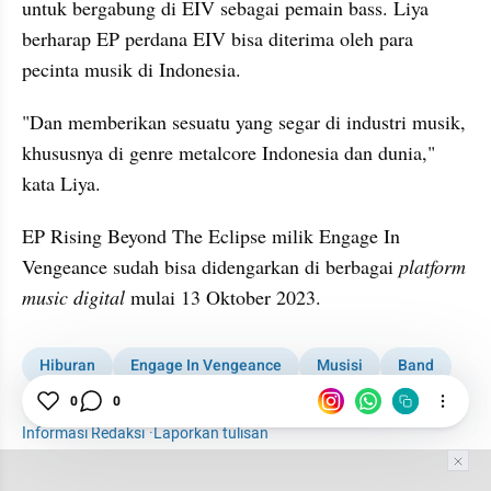
untuk bergabung di EIV sebagai pemain bass. Liya 
berharap EP perdana EIV bisa diterima oleh para 
pecinta musik di Indonesia.
"Dan memberikan sesuatu yang segar di industri musik, 
khususnya di genre metalcore Indonesia dan dunia," 
kata Liya.
EP Rising Beyond The Eclipse milik Engage In 
Vengeance sudah bisa didengarkan di berbagai 
platform 
music digital
 mulai 13 Oktober 2023.
Hiburan
Engage In Vengeance
Musisi
Band
0
0
Milenial
Musisi Muda
Mini album
Informasi Redaksi
·
Laporkan tulisan
Tim Editor
Editor Section